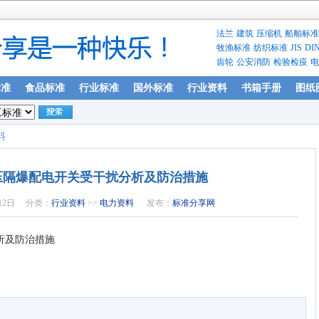
法兰
建筑
压缩机
船舶标准
牧渔标准
纺织标准
JIS
DI
齿轮
公安消防
检验检疫
电
标准
食品标准
行业标准
国外标准
行业资料
书箱手册
图纸
料
压隔爆配电开关受干扰分析及防治措施
12日
分类：
行业资料
>>
电力资料
发布：
标准分享网
析及防治措施