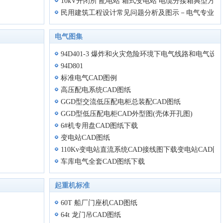
10kV开闭所 配电站 箱式变电站 电缆分接箱典型方
民用建筑工程设计常见问题分析及图示－电气专业
电气图集
94D401-3 爆炸和火灾危险环境下电气线路和电气设
94D801
标准电气CAD图例
高压配电系统CAD图纸
GGD型交流低压配电柜总装配CAD图纸
GGD型低压配电柜CAD外型图(壳体开孔图)
6#机专用盘CAD图纸下载
变电站CAD图纸
110Kv变电站直流系统CAD接线图下载变电站CAD图
车库电气全套CAD图纸下载
起重机标准
60T 船厂门座机CAD图纸
64t 龙门吊CAD图纸