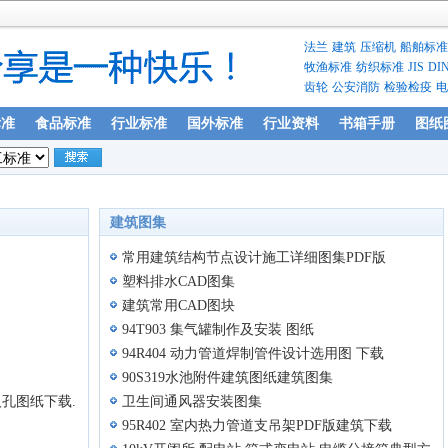
法兰
建筑
压缩机
船舶标准
牧渔标准
纺织标准
JIS
DI
齿轮
公安消防
检验检疫
电
标准
食品标准
行业标准
国外标准
行业资料
书箱手册
图纸
建筑图集
常用建筑结构节点设计施工详细图集PDF版
塑料排水CAD图集
建筑常用CAD图块
94T903 集气罐制作及安装 图纸
94R404 动力管道焊制管件设计选用图 下载
90S319水池附件建筑图纸建筑图集
5人孔图纸下载.dwg
卫生间通风器安装图集
95R402 室内热力管道支吊架PDF版建筑下载