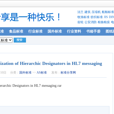
法兰
建筑
压缩机
船舶标准
牧渔标准
纺织标准
JIS
DI
齿轮
公安消防
检验检疫
电
标准
食品标准
行业标准
国外标准
行业资料
书箱手册
图纸
zation of Hierarchic Designators in HL7 messaging
月10日
分类：
国外标准
>>
AS标准
发布：
标准分享网
rarchic Designators in HL7 messaging.rar