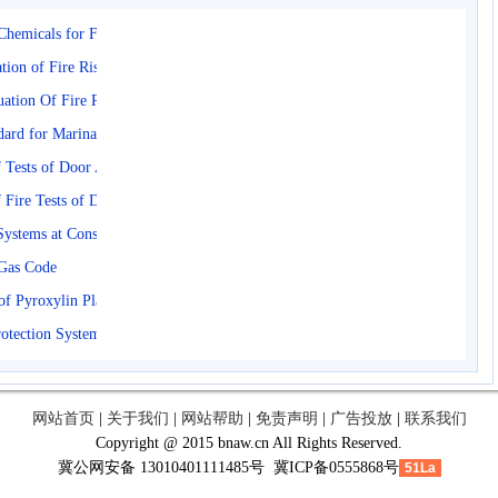
emicals for Fires in Class A Fuels
ion of Fire Risk Assessments
tion Of Fire Risk Assessments
ard for Marinas and Boatyards
Tests of Door Assemblies
Fire Tests of Door Assemblies
stems at Consumer Sites
Gas Code
f Pyroxylin Plastic
otection Systems Handbook
网站首页
|
关于我们
|
网站帮助
|
免责声明
|
广告投放
|
联系我们
Copyright @ 2015 bnaw.cn All Rights Reserved.
冀公网安备 13010401111485号 冀ICP备0555868号
51La